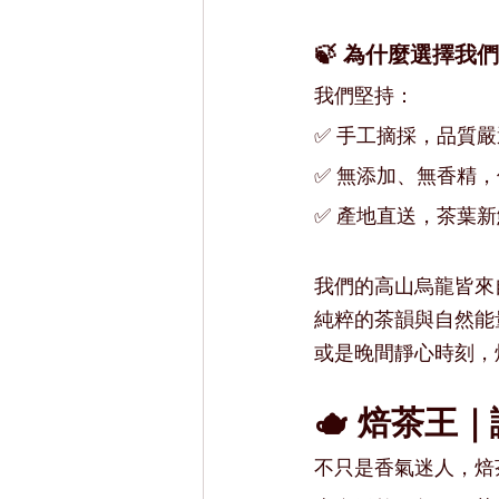
🍃 為什麼選擇我
我們堅持：
✅ 手工摘採，品質嚴
✅ 無添加、無香精
✅ 產地直送，茶葉
我們的高山烏龍皆來
純粹的茶韻與自然能
或是晚間靜心時刻，
🫖 焙茶王
不只是香氣迷人，焙