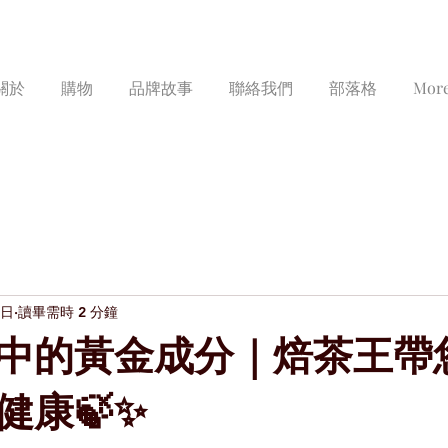
關於
購物
品牌故事
聯絡我們
部落格
Mor
9日
讀畢需時 2 分鐘
中的黃金成分｜焙茶王帶
健康🍃✨