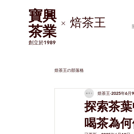
​寶興
焙茶王
×
茶業
創立於1989
焙茶王の部落格
焙茶王
2025年6月
探索茶葉
喝茶為何