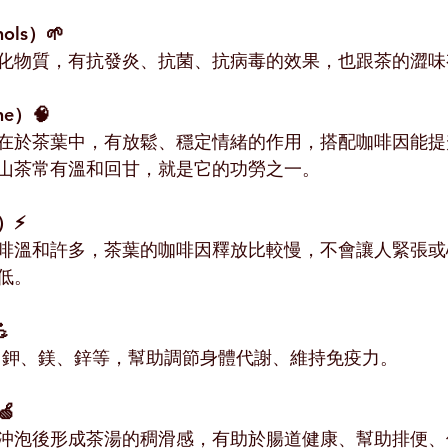
ols）🌱
化物質，有抗發炎、抗菌、抗病毒的效果，也跟茶的澀味
ne）🧠
在於茶葉中，有放鬆、穩定情緒的作用，搭配咖啡因能提
山茶常有溫和回甘，就是它的功勞之一。
e）⚡
啡溫和許多，茶葉的咖啡因釋放比較慢，不會讓人緊張或
低。

、鉀、鎂、鋅等，幫助調節身體代謝、維持免疫力。
🍏
沖泡後形成茶湯的稠滑感，有助於腸道健康、幫助排便、