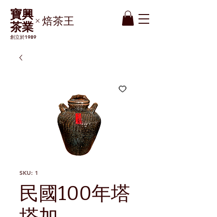
​寶興
焙茶王
×
茶業
創立於1989
SKU: 1
民國100年塔