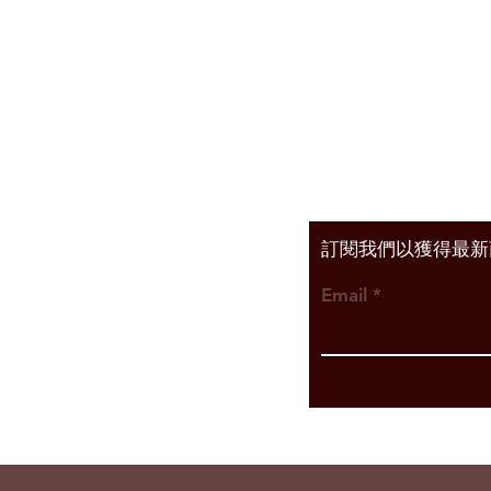
Shipping & Return
Privacy Policy
Facebook​
Instagram
​訂閱我們以獲得最
Email