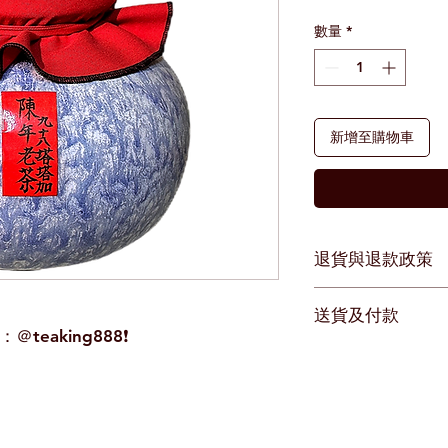
格
數量
*
新增至購物車
退貨與退款政策
若非運送過程中導致
送貨及付款
teaking888❗️
郵局貨到付款