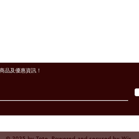
s
聯絡資訊
客服專線：0966594939
客服時間：10:00-17:00
信箱：
hoyaskyler@gmail.com
地址：嘉義市西區育人路204號
新商品及優惠資訊！
© 2035 by Tote. Powered and secured by
Wix