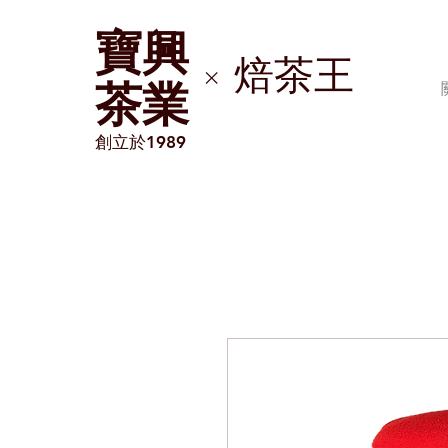
​寶興
焙茶王
×
茶業
創立於1989