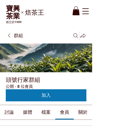
​寶興
焙茶王
×
茶業
創立於1989
群組
頭號行家群組
公開
·
8 位會員
加入
討論
媒體
檔案
會員
關於