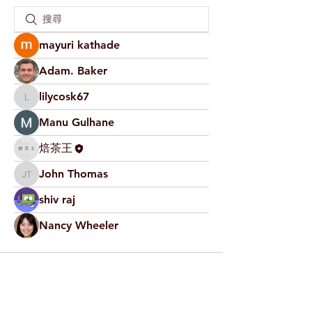
mayuri kathade
Adam. Baker
lilycosk67
lilycosk67
Manu Gulhane
焙茶王
John Thomas
John Thomas
shiv raj
Nancy Wheeler