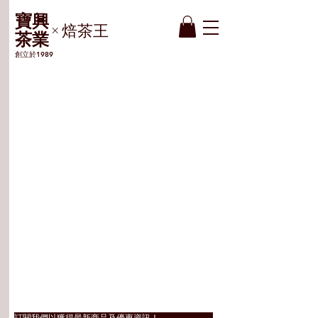
​寶興
焙茶王
×
茶業
創立於1989
Shipping & Returns
聯絡資訊
Privacy Policy
客服專線：0966594939
客服時間：10:00-17:00
Facebook​
信箱：
hoyaskyler@gmail.com
Instagram
地址：嘉義市西區育人路204號
​訂閱我們以獲得最新商品及優惠資訊！