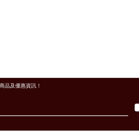
s
聯絡資訊
客服專線：0966594939
客服時間：10:00-17:00
信箱：
hoyaskyler@gmail.com
地址：嘉義市西區育人路204號
新商品及優惠資訊！