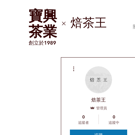
​寶興
焙茶王
×
茶業
創立於1989
更多動作
焙茶王
管理員
0
0
追蹤者
追蹤中
追蹤