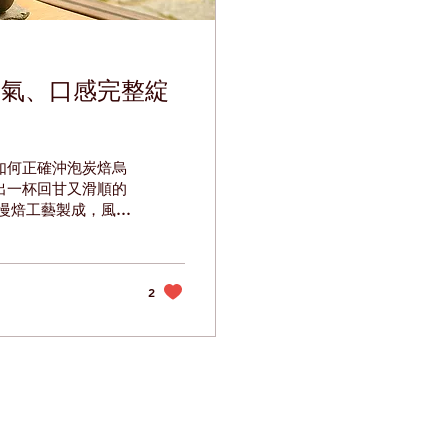
香氣、口感完整綻
如何正確沖泡炭焙烏
出一杯回甘又滑順的
慢焙工藝製成，風味
不焦。相較市面上許
2