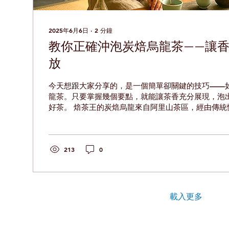
2025年6月6日
∙
2
分鐘
教你正確沖泡炭焙烏龍茶——讓
放
今天想跟大家分享的，是一個簡單卻關鍵的技巧——
龍茶。只要掌握幾個要點，就能讓茶香充分展現，泡
好茶。 焙茶王的炭焙烏龍來自阿里山茶區，經由傳統
沉穩中帶熟成果香，擁有獨特焙火香卻不燥、不苦、
多碳化過度、火味...
213
0
載入更多