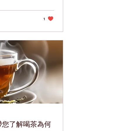
...
1
帶您了解喝茶為何