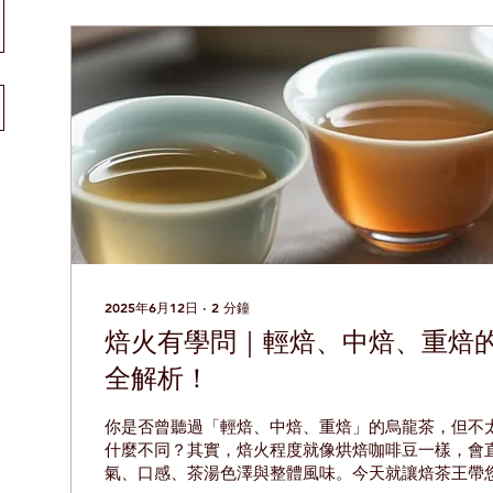
2025年6月12日
∙
2
分鐘
焙火有學問｜輕焙、中焙、重焙
全解析！
你是否曾聽過「輕焙、中焙、重焙」的烏龍茶，但不
什麼不同？其實，焙火程度就像烘焙咖啡豆一樣，會
氣、口感、茶湯色澤與整體風味。今天就讓焙茶王帶