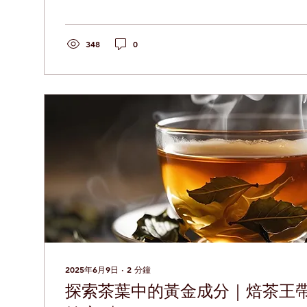
妙，喝對適合自己體質與口味的那杯茶！ 🌿什麼是焙火？
348
0
2025年6月9日
∙
2
分鐘
探索茶葉中的黃金成分｜焙茶王