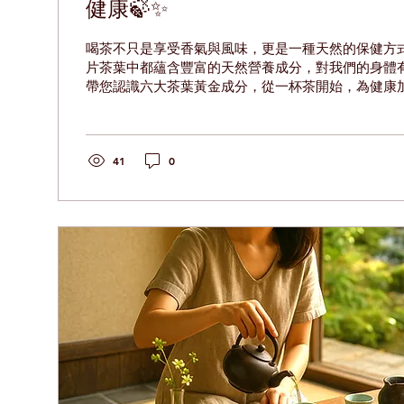
健康🍃✨
喝茶不只是享受香氣與風味，更是一種天然的保健方
片茶葉中都蘊含豐富的天然營養成分，對我們的身體
帶您認識六大茶葉黃金成分，從一杯茶開始，為健康加分
（Catechins） 🌿...
41
0