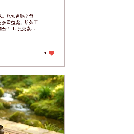
式。您知道嗎？每一
有多重益處。焙茶王
！ 1. 兒茶素
7