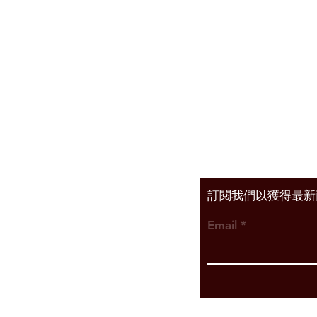
Shipping & Return
Privacy Policy
Facebook​
Instagram
​訂閱我們以獲得最
Email